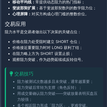
移动平均线：
常提供动态阻力的热门指标；
斐波那契扩展：
基于斐波那契数列的数学阻力位；
心理屏障：
对买方构成心理门槛的整数价位。
交易应用
阻力水平是交易者做出以下决策的关键点位：
价格在阻力处受阻时建立 SHORT 仓位；
价格接近重要阻力时对 LONG 获利了结；
在阻力略上方为 SHORT 设置止损；
观察阻力突破，作为趋势延续或反转信号。
交易技巧
阻力被测试次数越多且未突破，通常越重要；
阻力突破后常转为支撑（角色反转）；
用成交量确认阻力突破——突破放量表明买盘压
力较强；
多个相近阻力形成「阻力区」，更难突破。