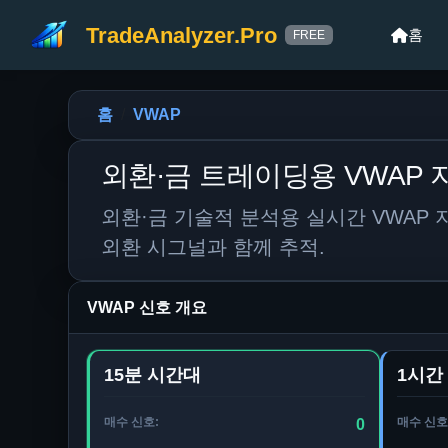
TradeAnalyzer.Pro
홈
FREE
홈
VWAP
외환·금 트레이딩용 VWAP 
외환·금 기술적 분석용 실시간 VWAP 지표
외환 시그널과 함께 추적.
VWAP 신호 개요
15분 시간대
1시간
매수 신호:
매수 신호
0