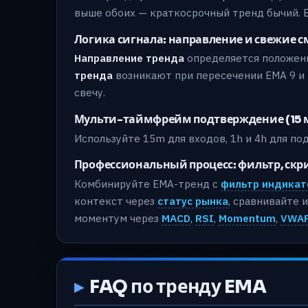
выше обоих — краткосрочный тренд бычий. 
Логика сигнала: направление и свежие 
Направление тренда
определяется положени
тренда
возникают при пересечении EMA 9 и 
свечу.
Мульти-таймфрейм подтверждение (15 мину
Используйте 15m для входов, 1h и 4h для по
Профессиональный процесс: фильтр, скр
Комбинируйте EMA-тренд с
фильтр индикат
контекст через
статус рынка
, сравнивайте
моментум через
MACD
,
RSI
,
Momentum
,
VWA
FAQ по тренду EMA