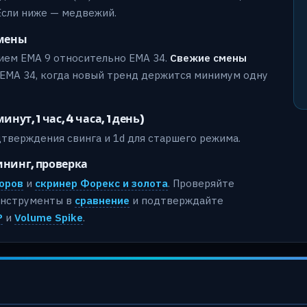
Если ниже — медвежий.
смены
ем EMA 9 относительно EMA 34.
Свежие смены
EMA 34, когда новый тренд держится минимум одну
т, 1 час, 4 часа, 1 день)
дтверждения свинга и 1d для старшего режима.
ининг, проверка
оров
и
скринер Форекс и золота
. Проверяйте
 инструменты в
сравнение
и подтверждайте
P
и
Volume Spike
.