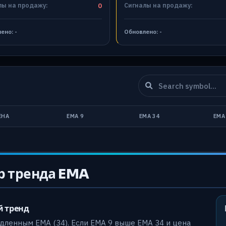
лы на продажу:
0
Сигналы на продажу:
лено:
-
Обновлено:
-
ЕНА
EMA 9
EMA 34
EMA
р тренда EMA
й тренд
дленным EMA (34). Если EMA 9 выше EMA 34 и цена