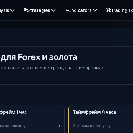
lysis
Strategies
Indicators
Trading To
для Forex и золота
слеживайте направление тренда на таймфреймах
фрейм 1 час
Таймфрейм 4 часа
ы на покупку:
0
Сигналы на покупку: