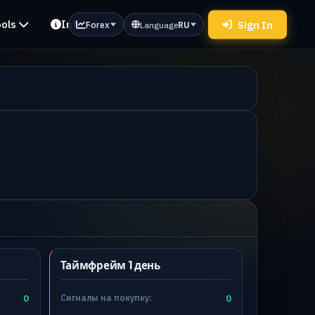
ols
Info
Sign In
Forex
Language
RU
Таймфрейм 1 день
0
Сигналы на покупку:
0