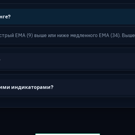
нге?
стрый EMA (9) выше или ниже медленного EMA (34). Выше
?
угими индикаторами?