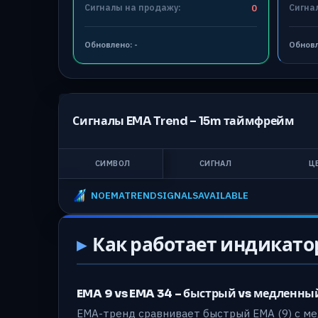
Сигналы на продажу:
0
Сигна
Обновлено:
-
Обнов
Сигналы EMA Trend –
15m
таймфрейм
СИМВОЛ
СИГНАЛ
Ц
NOEMATRENDSIGNALSAVAILABLE
Как работает индикато
EMA 9 vs EMA 34 – быстрый vs медленны
EMA-тренд сравнивает быстрый EMA (9) с ме