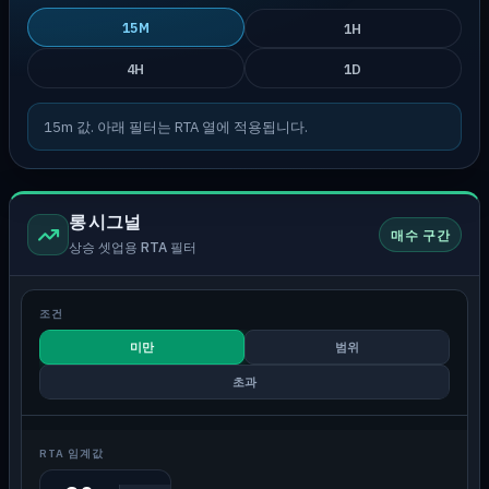
15M
1H
4H
1D
15m 값. 아래 필터는 RTA 열에 적용됩니다.
롱 시그널
매수 구간
상승 셋업용 RTA 필터
조건
미만
범위
초과
RTA 임계값